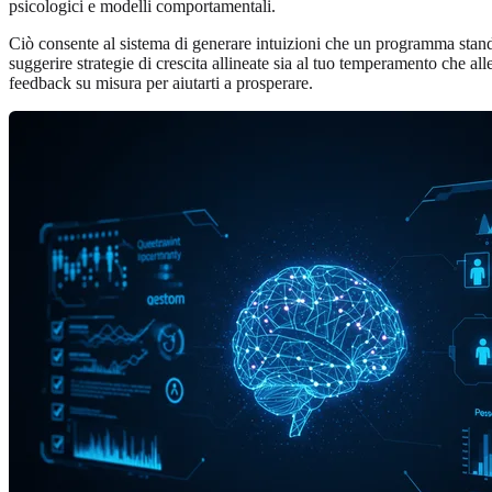
psicologici e modelli comportamentali.
Ciò consente al sistema di generare intuizioni che un programma standa
suggerire strategie di crescita allineate sia al tuo temperamento che al
feedback su misura per aiutarti a prosperare.