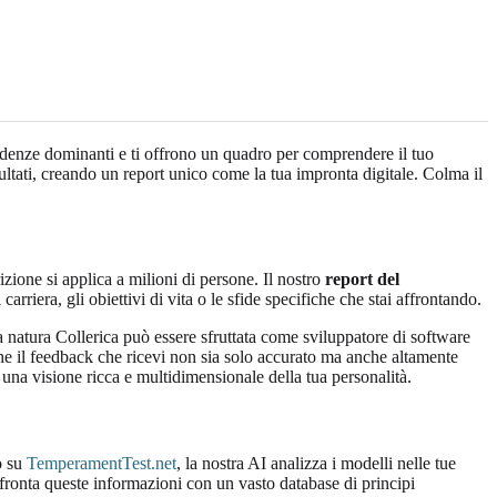
endenze dominanti e ti offrono un quadro per comprendere il tuo
isultati, creando un report unico come la tua impronta digitale. Colma il
zione si applica a milioni di persone. Il nostro
report del
rriera, gli obiettivi di vita o le sfide specifiche che stai affrontando.
a natura Collerica può essere sfruttata come sviluppatore di software
che il feedback che ricevi non sia solo accurato ma anche altamente
una visione ricca e multidimensionale della tua personalità.
o su
TemperamentTest.net
, la nostra AI analizza i modelli nelle tue
confronta queste informazioni con un vasto database di principi