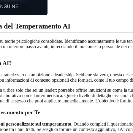
ta del Temperamento AI
 su teorie psicologiche consolidate. Identificano accuratamente le tue t
fa un ulteriore passo avanti, intrecciando il tuo contesto personale nei r
o AI?
aratterizzato da ambizione e leadership. Sebbene sia vero, questa descri
con informazioni di contesto opzionali che fornisci, come il tuo campo di ca
ti dice solo che sei un leader; potrebbe offrire intuizioni su come la tu
laborativo come l'infermieristica. Questo livello di dettaglio assicura 
ne di te stesso che puoi applicare immediatamente. L'obiettivo è fornire 
peramento per Te
oni personalizzate sul temperamento
. Quando completi il questionari
ione tra i tuoi tratti. Se scegli di fornire un contesto aggiuntivo, l'AI 