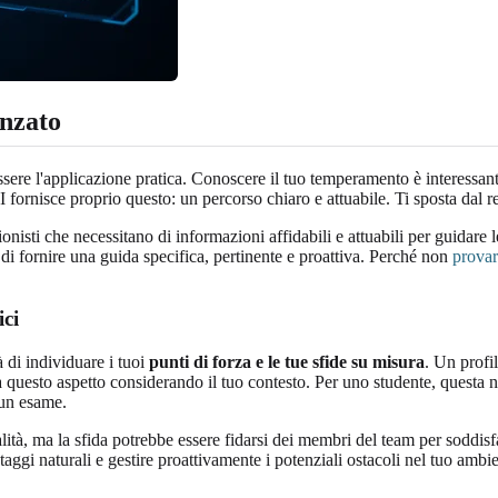
anzato
essere l'applicazione pratica. Conoscere il tuo temperamento è interessan
 fornisce proprio questo: un percorso chiaro e attuabile. Ti sposta dal 
nisti che necessitano di informazioni affidabili e attuabili per guidare le
à di fornire una guida specifica, pertinente e proattiva. Perché non
provar
ici
à di individuare i tuoi
punti di forza e le tue sfide su misura
. Un prof
na questo aspetto considerando il tuo contesto. Per uno studente, questa n
 un esame.
alità, ma la sfida potrebbe essere fidarsi dei membri del team per soddisf
ggi naturali e gestire proattivamente i potenziali ostacoli nel tuo ambi