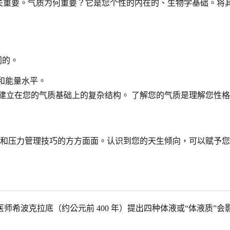
至关重要。气质为何重要？它是您个性的内在的、生物学基础。将
同的。
和能量水平。
建立在您的气质基础上的复杂结构。 了解您的气质是理解您性
和压力管理技巧的方方面面。认识到您的天生倾向，可以赋予
希波克拉底（约公元前 400 年）提出四种体液或“体液质”会