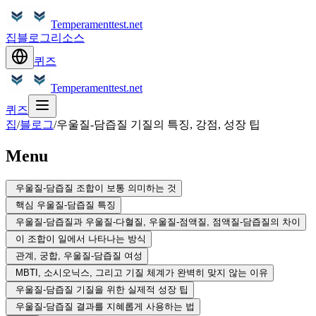
Temperamenttest.net
집
블로그
리소스
퀴즈
Temperamenttest.net
퀴즈
집
/
블로그
/
우울질-담즙질 기질의 특징, 강점, 성장 팁
Menu
우울질-담즙질 조합이 보통 의미하는 것
핵심 우울질-담즙질 특징
우울질-담즙질과 우울질-다혈질, 우울질-점액질, 점액질-담즙질의 차이
이 조합이 일에서 나타나는 방식
관계, 궁합, 우울질-담즙질 여성
MBTI, 소시오닉스, 그리고 기질 체계가 완벽히 맞지 않는 이유
우울질-담즙질 기질을 위한 실제적 성장 팁
우울질-담즙질 결과를 지혜롭게 사용하는 법