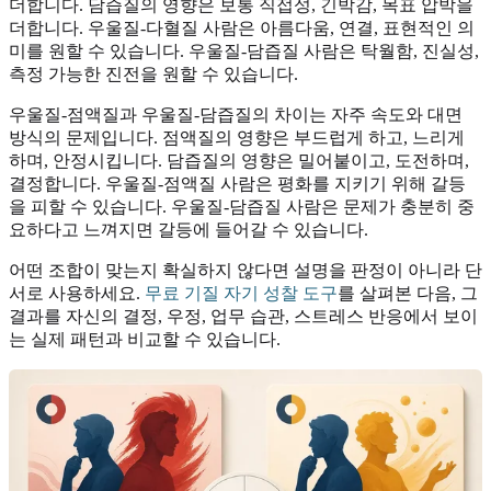
더합니다. 담즙질의 영향은 보통 직접성, 긴박감, 목표 압박을
더합니다. 우울질-다혈질 사람은 아름다움, 연결, 표현적인 의
미를 원할 수 있습니다. 우울질-담즙질 사람은 탁월함, 진실성,
측정 가능한 진전을 원할 수 있습니다.
우울질-점액질과 우울질-담즙질의 차이는 자주 속도와 대면
방식의 문제입니다. 점액질의 영향은 부드럽게 하고, 느리게
하며, 안정시킵니다. 담즙질의 영향은 밀어붙이고, 도전하며,
결정합니다. 우울질-점액질 사람은 평화를 지키기 위해 갈등
을 피할 수 있습니다. 우울질-담즙질 사람은 문제가 충분히 중
요하다고 느껴지면 갈등에 들어갈 수 있습니다.
어떤 조합이 맞는지 확실하지 않다면 설명을 판정이 아니라 단
서로 사용하세요.
무료 기질 자기 성찰 도구
를 살펴본 다음, 그
결과를 자신의 결정, 우정, 업무 습관, 스트레스 반응에서 보이
는 실제 패턴과 비교할 수 있습니다.