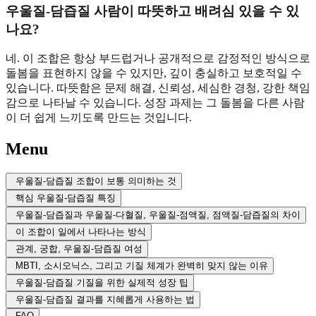
우울질-담즙질 사람이 따뜻하고 배려심 있을 수 있
나요?
네. 이 조합은 항상 부드럽거나 공개적으로 감정적인 방식으로
돌봄을 표현하지 않을 수 있지만, 깊이 충실하고 보호적일 수
있습니다. 따뜻함은 문제 해결, 신뢰성, 세심한 경청, 강한 책임
감으로 나타날 수 있습니다. 성장 과제는 그 돌봄을 다른 사람
이 더 쉽게 느끼도록 만드는 것입니다.
Menu
우울질-담즙질 조합이 보통 의미하는 것
핵심 우울질-담즙질 특징
우울질-담즙질과 우울질-다혈질, 우울질-점액질, 점액질-담즙질의 차이
이 조합이 일에서 나타나는 방식
관계, 궁합, 우울질-담즙질 여성
MBTI, 소시오닉스, 그리고 기질 체계가 완벽히 맞지 않는 이유
우울질-담즙질 기질을 위한 실제적 성장 팁
우울질-담즙질 결과를 지혜롭게 사용하는 법
FAQ