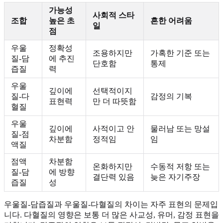
가능성
사회적 스타
조합
높은 초
흔한 어려움
일
점
우울
정확성
조용하지만
가혹한 기준 또는
질-담
에 추진
단호함
통제
즙질
력
우울
깊이에
선택적이지
질-다
감정의 기복
표현력
만 더 따뜻함
혈질
우울
깊이에
사적이고 안
물러남 또는 망설
질-점
차분함
정적임
임
액질
점액
차분함
온화하지만
수동적 저항 또는
질-담
에 방향
결단력 있음
늦은 자기주장
즙질
성
우울질-담즙질과 우울질-다혈질의 차이는 자주 표현의 문제입
니다. 다혈질의 영향은 보통 더 많은 사교성, 유머, 감정 표현을