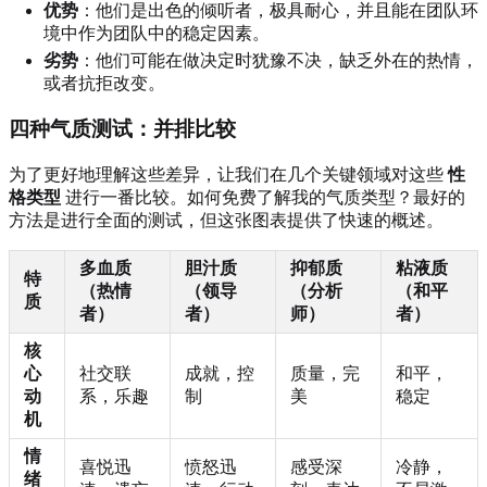
优势
：他们是出色的倾听者，极具耐心，并且能在团队环
境中作为团队中的稳定因素。
劣势
：他们可能在做决定时犹豫不决，缺乏外在的热情，
或者抗拒改变。
四种气质测试：并排比较
为了更好地理解这些差异，让我们在几个关键领域对这些
性
格类型
进行一番比较。如何免费了解我的气质类型？最好的
方法是进行全面的测试，但这张图表提供了快速的概述。
多血质
胆汁质
抑郁质
粘液质
特
（热情
（领导
（分析
（和平
质
者）
者）
师）
者）
核
心
社交联
成就，控
质量，完
和平，
动
系，乐趣
制
美
稳定
机
情
喜悦迅
愤怒迅
感受深
冷静，
绪