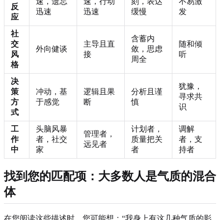
速，遗忘
速，行动
刻，表达
不易激
反
迅速
迅速
缓慢
发
应
社
含蓄内
交
主导且直
随和倾
外向健谈
敛，思虑
风
接
听
周全
格
决
犹豫，
策
冲动，基
逻辑且果
分析且谨
寻求共
方
于感觉
断
慎
识
式
工
头脑风暴
计划者，
调解
管理者，
作
者，社交
质量把关
者，支
远见者
中
家
者
持者
找到您的匹配项：大多数人是气质的混合
体
在您阅读这些描述时，您可能想：“我身上有这几种气质的影