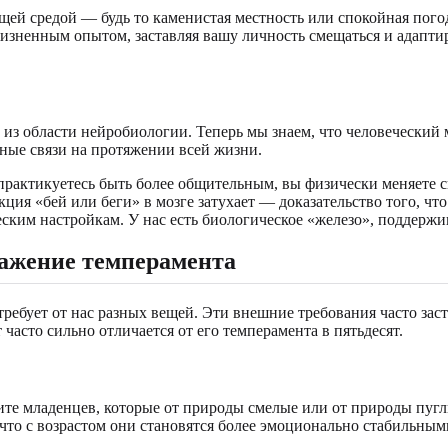
щей средой — будь то каменистая местность или спокойная погод
изненным опытом, заставляя вашу личность смещаться и адапти
из области нейробиологии. Теперь мы знаем, что человеческий 
нные связи на протяжении всей жизни.
 практикуетесь быть более общительным, вы физически меняете 
я «бей или беги» в мозге затухает — доказательство того, что 
ским настройкам. У нас есть биологическое «железо», поддерж
ажение темперамента
 требует от нас разных вещей. Эти внешние требования часто з
часто сильно отличается от его темперамента в пятьдесят.
ите младенцев, которые от природы смелые или от природы пугл
что с возрастом они становятся более эмоционально стабильным