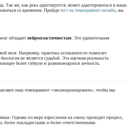
а. Так же, как река адаптируется, может адаптироваться и ваша
роваться со временем. Пройдя
тест на темперамент онлайн
, вы
мозг обладает
нейропластичностью
. Это удивительная
свой мозг. Например, практика осознанности помогает
биология не является судьбой. Эта научная реальность
ивающее более гибкую и развивающуюся личность.
аставляют наш темперамент «эволюционировать», чтобы мы
ивые. Однако по мере взросления на смену приходит процесс,
и, более покладистыми и более ответственными.