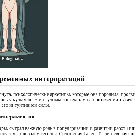
овременных интерпретаций
гнута, психологические архетипы, которые она породила, проя
 к новым культурным и научным контекстам на протяжении тысяче
 его интуитивной силы.
темпераментов
эры, сыграл важную роль в популяризации и развитии работ Гип
орую мы признаем сегодня. Сочинения Галена были невероятно 