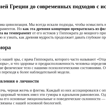
вней Греции до современных подходов с 
 сама цивилизация. Мы всегда искали подходы, чтобы осмыслить
ераментов. Но
как эта древняя концепция превратилась из ф
та на темперамент
от его истоков у Гиппократа до мощного пр
 и узнать, как древняя мудрость продолжает давать глубокие пре
мора
до нашей эры, с врача Гиппократа, которого часто называют «От
ры», и что здоровье и предрасположенность человека определяю
аше физическое тело с нашими психологическими состояниями. Он
 переходя к более наблюдательной модели.
авления о личности
елчь, черная желчь и флегма. Каждый из них ассоциировался с 
, здоровый человек имел эти гуморы в идеальном равновесии. О
 и на его основные эмоциональные и поведенческие склонности 
 связаны с нашей основной биологией.