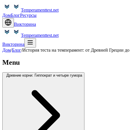
Temperamenttest.net
Дом
Блог
Ресурсы
Викторина
Temperamenttest.net
Викторина
Дом
/
Блог
/
История теста на темперамент: от Древней Греции д
Menu
Древние корни: Гиппократ и четыре гумора