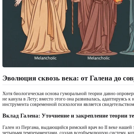
Эволюция сквозь века:
от Галена до с
Хотя биологическая основа гуморальной теории давно опровер
не канула в Лету; вместо этого она развивалась, адаптируясь
инструмента современной психологии является свидетельством
Вклад Галена
: Уточнение и закрепление теории 
Гален из Пергама, выдающийся римский врач во II веке нашей 
четырьмя темпераментами, создав всеобъемлющую систему, кот