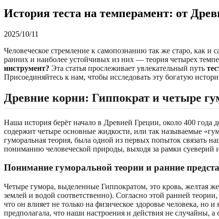
История теста на темперамент: от Дре
2025/10/11
Человеческое стремление к самопознанию так же старо, как и
ранних и наиболее устойчивых из них — теория четырех темп
инструмент?
Эта статья прослеживает увлекательный путь
тес
Присоединяйтесь к нам, чтобы исследовать эту богатую историю
Древние корни:
Гиппократ и четыре гу
Наша история берёт начало в Древней Греции, около 400 года 
содержит четыре основные жидкости, или так называемые «гумо
гуморальная теория, была одной из первых попыток связать н
пониманию человеческой природы, выходя за рамки суеверий и
Понимание гуморальной теории
и ранние предст
Четыре гумора, выделенные Гиппократом, это кровь, желтая ж
землей и водой соответственно). Согласно этой ранней теории
что он влияет не только на физическое здоровье человека, но
предполагала, что наши настроения и действия не случайны, а