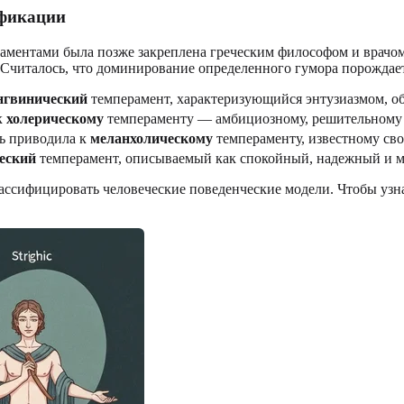
ификации
ментами была позже закреплена греческим философом и врачом 
ь. Считалось, что доминирование определенного гумора порождае
нгвинический
темперамент, характеризующийся энтузиазмом, о
к
холерическому
темпераменту — амбициозному, решительному 
ь приводила к
меланхолическому
темпераменту, известному сво
еский
темперамент, описываемый как спокойный, надежный и 
сифицировать человеческие поведенческие модели. Чтобы узна