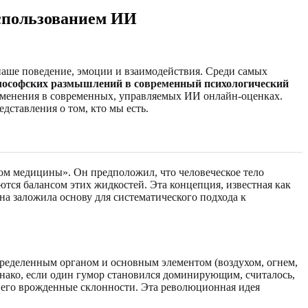
использованием ИИ
 наше поведение, эмоции и взаимодействия. Среди самых
илософских размышлений в современный психологический
именения в современных, управляемых ИИ онлайн-оценках.
дставления о том, кто мы есть.
цом медицины». Он предположил, что человеческое тело
тся балансом этих жидкостей. Эта концепция, известная как
а заложила основу для систематического подхода к
определенным органом и основным элементом (воздухом, огнем,
днако, если один гумор становился доминирующим, считалось,
— его врожденные склонности. Эта революционная идея