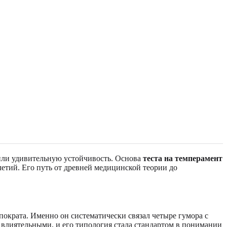
вили удивительную устойчивость. Основа
теста на темперамент
летий. Его путь от древней медицинской теории до
пократа. Именно он систематически связал четыре гумора с
влиятельными, и его типология стала стандартом в понимании