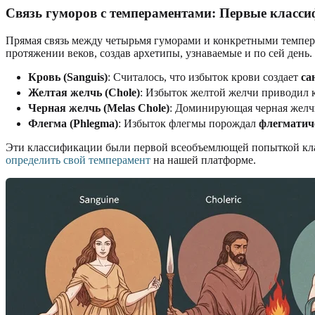
Связь гуморов с темпераментами
: Первые класс
Прямая связь между четырьмя гуморами и конкретными темпера
протяжении веков, создав архетипы, узнаваемые и по сей ден
Кровь (Sanguis)
: Считалось, что избыток крови создает
са
Желтая желчь (Chole)
: Избыток желтой желчи приводил 
Черная желчь (Melas Chole)
: Доминирующая черная желч
Флегма (Phlegma)
: Избыток флегмы порождал
флегматич
Эти классификации были первой всеобъемлющей попыткой клас
определить свой темперамент
на нашей платформе.