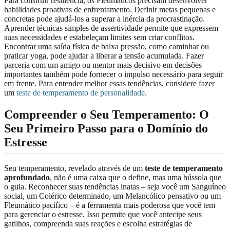
Para construir resiliência, os Fleumáticos precisam desenvolver
habilidades proativas de enfrentamento. Definir metas pequenas e
concretas pode ajudá-los a superar a inércia da procrastinação.
Aprender técnicas simples de assertividade permite que expressem
suas necessidades e estabeleçam limites sem criar conflitos.
Encontrar uma saída física de baixa pressão, como caminhar ou
praticar yoga, pode ajudar a liberar a tensão acumulada. Fazer
parceria com um amigo ou mentor mais decisivo em decisões
importantes também pode fornecer o impulso necessário para seguir
em frente. Para entender melhor essas tendências, considere fazer
um
teste de temperamento de personalidade
.
Compreender o Seu Temperamento: O
Seu Primeiro Passo para o Domínio do
Estresse
Seu temperamento, revelado através de um
teste de temperamento
aprofundado
, não é uma caixa que o define, mas uma bússola que
o guia. Reconhecer suas tendências inatas – seja você um Sanguíneo
social, um Colérico determinado, um Melancólico pensativo ou um
Fleumático pacífico – é a ferramenta mais poderosa que você tem
para gerenciar o estresse. Isso permite que você antecipe seus
gatilhos, compreenda suas reações e escolha estratégias de