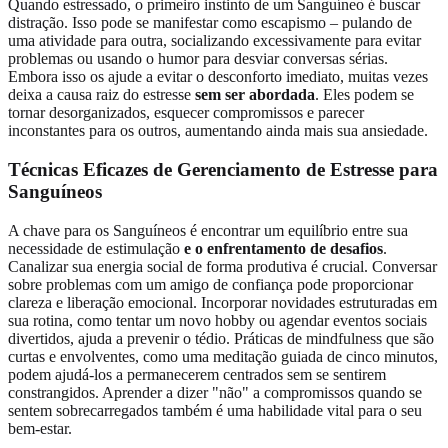
Quando estressado, o primeiro instinto de um Sanguíneo é buscar
distração. Isso pode se manifestar como escapismo – pulando de
uma atividade para outra, socializando excessivamente para evitar
problemas ou usando o humor para desviar conversas sérias.
Embora isso os ajude a evitar o desconforto imediato, muitas vezes
deixa a causa raiz do estresse
sem ser abordada
. Eles podem se
tornar desorganizados, esquecer compromissos e parecer
inconstantes para os outros, aumentando ainda mais sua ansiedade.
Técnicas Eficazes de Gerenciamento de Estresse para
Sanguíneos
A chave para os Sanguíneos é encontrar um equilíbrio entre sua
necessidade de estimulação
e o enfrentamento de desafios
.
Canalizar sua energia social de forma produtiva é crucial. Conversar
sobre problemas com um amigo de confiança pode proporcionar
clareza e liberação emocional. Incorporar novidades estruturadas em
sua rotina, como tentar um novo hobby ou agendar eventos sociais
divertidos, ajuda a prevenir o tédio. Práticas de mindfulness que são
curtas e envolventes, como uma meditação guiada de cinco minutos,
podem ajudá-los a permanecerem centrados sem se sentirem
constrangidos. Aprender a dizer "não" a compromissos quando se
sentem sobrecarregados também é uma habilidade vital para o seu
bem-estar.