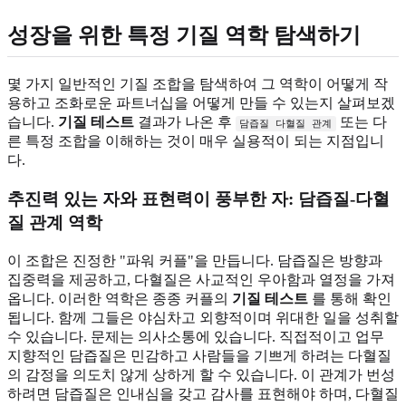
성장을 위한 특정 기질 역학 탐색하기
몇 가지 일반적인 기질 조합을 탐색하여 그 역학이 어떻게 작
용하고 조화로운 파트너십을 어떻게 만들 수 있는지 살펴보겠
습니다.
기질 테스트
결과가 나온 후
또는 다
담즙질 다혈질 관계
른 특정 조합을 이해하는 것이 매우 실용적이 되는 지점입니
다.
추진력 있는 자와 표현력이 풍부한 자: 담즙질-다혈
질 관계 역학
이 조합은 진정한 "파워 커플"을 만듭니다. 담즙질은 방향과
집중력을 제공하고, 다혈질은 사교적인 우아함과 열정을 가져
옵니다. 이러한 역학은 종종 커플의
기질 테스트
를 통해 확인
됩니다. 함께 그들은 야심차고 외향적이며 위대한 일을 성취할
수 있습니다. 문제는 의사소통에 있습니다. 직접적이고 업무
지향적인 담즙질은 민감하고 사람들을 기쁘게 하려는 다혈질
의 감정을 의도치 않게 상하게 할 수 있습니다. 이 관계가 번성
하려면 담즙질은 인내심을 갖고 감사를 표현해야 하며, 다혈질