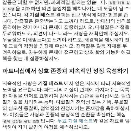
갈등은 피할 수 없지만, 파괴적일 필요는 없습니다.
갈등 해결 성
을 이해하면 의견 불일치를 헤쳐나가는 데 도움이 될 수
격 유형
있습니다. 각
기질 테스트
결과는 접근 방식에 대한 힌트를 줍
니다. 담즙질은 존중받는다고 느껴야 하므로, 상대방의 성격을
공격하는 것이 아니라 문제에 집중하십시오. 다혈질은 거절을
두려워하므로, 의견이 다르더라도 사랑을 재확인해 주십시오.
우울질은 이해받는다고 느껴야 하므로, 해결책을 제시하기 전
에 그들의 감정을 인정해 주십시오. 점액질은 갈등 자체를 두
려워하므로, 차분하게 문제에 접근하고 상호 합의 가능한 해결
책을 찾는 데 집중하십시오.
파트너십에서 상호 존중과 지속적인 성장 육성하기
지속적인 사랑은
기질 테스트
에서 얻은 지식에 따라 지속적인
노력을 요구합니다. 파트너의 기질이 관계에 가져다주는 독특
한 자질을 언어로 표현하여 감사하는 습관을 들이십시오. 담즙
질의 일을 처리하는 능력, 다혈질의 전염성 있는 기쁨, 우울질
의 심오한 통찰력, 점액질의 진정시키는 존재감을 축하하십시
오. 이것들은 사랑과 존중의 긍정적인 순환을 촉진하는 핵심
입니다.
무료 기질 테스트
와 같은 자료를 탐
관계 성장을 위한 조언
색하여 자기 발견의 여정을 계속하십시오.