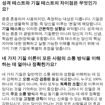
성격 테스트와 기질 테스트의 차이점은 무엇인가
요?
종종 혼용되어 사용되지만, 측정하는 대상은 다릅니다. 기질은
타고난 생물학적 경향, 즉 당신을 이루는 '본질'에 해당합니다.
기질 테스트
는 이러한
근본적인 성향
을 파악합니다. 성격 테스
트는 종종 더 광범위하며, 기질뿐만 아니라 당신의 가치, 신념,
학습된 습관(양육)을 포함합니다. 저희 테스트는 당신의 핵심
자아에 대한 명확하고 실행 가능한 이해를 제공하기 위해 네
가지 기본 기질에 특별히 초점을 맞춥니다.
네 가지 기질 이론이 모든 사람의 소통 방식을 이해
하는 데 얼마나 정확한가요?
네 가지 기질은 일반적인 소통 패턴과 성향을 이해하는 데 있
어 강력하고
오랜 시간 검증된
틀을 제공합니다. 누구도 100%
하나의 기질이 아니며, 우리 모두는
독특한 조합
으로 이루어져
있다는 것을 기억하는 것이 중요합니다. 그러나 이 모델은 개
인의
주요 소통 방식
과 핵심 동기를 파악하는 데 매우 정확합
니다. 이것을
고정된 규칙
이 아닌, 신뢰할 수 있는
지도
라고 생
각하십시오. 이는 당신이 만나는 거의 모든 사람들과 더 효과