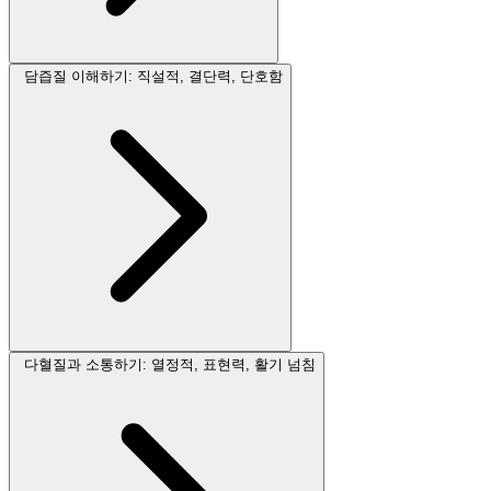
담즙질 이해하기: 직설적, 결단력, 단호함
다혈질과 소통하기: 열정적, 표현력, 활기 넘침