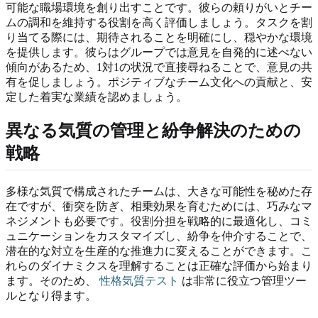
可能な職場環境を創り出すことです。彼らの頼りがいとチー
ムの調和を維持する役割を高く評価しましょう。タスクを割
り当てる際には、期待されることを明確にし、穏やかな環境
を提供します。彼らはグループでは意見を自発的に述べない
傾向があるため、1対1の状況で直接尋ねることで、意見の共
有を促しましょう。ポジティブなチーム文化への貢献と、安
定した着実な業績を認めましょう。
異なる気質の管理と紛争解決のための
戦略
多様な気質で構成されたチームは、大きな可能性を秘めた存
在ですが、衝突を防ぎ、相乗効果を育むためには、巧みなマ
ネジメントも必要です。役割分担を戦略的に最適化し、コミ
ュニケーションをカスタマイズし、紛争を仲介することで、
潜在的な対立を生産的な推進力に変えることができます。こ
れらのダイナミクスを理解することは正確な評価から始まり
ます。そのため、
性格気質テスト
は非常に役立つ管理ツー
ルとなり得ます。