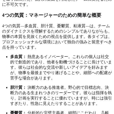
に不可欠です。
4つの気質：マネージャーのための簡単な概要
4つの気質—多血質、胆汁質、憂鬱質、粘液質—は、チーム
のダイナミクスを理解するためのシンプルでありながらも、
物事の本質を見抜くための視点を提供します。各タイプは、
プロフェッショナルな環境において独自の強みと留意すべき
点を持っています。
多血質：
熱意あるイノベーター。これらの個人は社交
的で創造的であり、他者を動機づけることに長けていま
す。彼らは社会的な交流や新しいアイデアを好みます
が、物事を最後までやり遂げることや、細部への配慮が
苦手な場合があります。
胆汁質：
決断力のある推進者。野心的で目標志向、決
断力のある生まれつきのリーダーです。彼らは指揮を執
り、計画を実行することに優れていますが、時には強引
すぎたり、性急に見えたりすることがあります。
憂鬱質：
分析的な完璧主義者。細部にこだわり、几帳