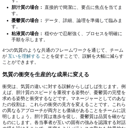
す。
胆汁質の場合：
直接的で簡潔に、要点に焦点を当てま
す。
憂鬱質の場合：
データ、詳細、論理を準備して臨みま
す。
粘液質の場合：
穏やかで忍耐強く、プロセスを明確に
手順を示します。
4つの気質のような共通のフレームワークを通じて、チーム
が
互いを理解する
ことを促すことで、誤解を大幅に減らす
ことができます。
気質の衝突を生産的な成果に変える
衝突は、気質の違いに対する誤解からしばしば生じます。例
えば、胆汁質のスピードを重視する姿勢が、憂鬱質の完璧を
求める姿勢と衝突するなどです。マネージャーとしてのあな
たの役割は、これらの衝突の見方を変えることです。これら
の異なるアプローチが両方とも価値があることをチームに説
明しましょう。胆汁質は進歩を促し、憂鬱質は品質を確かな
ものにします。各当事者が互いの固有の強みを認識する対話