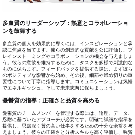
多血質のリーダーシップ：熱意とコラボレーショ
ンを鼓舞する
多血質の個人を効果的に導くには、インスピレーションと承
認に焦点を当てます。彼らの創造的な貢献を公に評価し、ブ
レインストーミングやコラボレーションの機会を与えましょ
う。彼らの意欲を維持するために、タスクを多様で刺激的な
ものに保ちます。フィードバックを提供する際は、まず彼ら
のポジティブな影響から始め、その後、細部や締め切りの重
要性について丁寧に指導します。コミュニケーションは気軽
でエネルギッシュ、そして未来志向に保ちましょう。
憂鬱質の指導：正確さと品質を高める
憂鬱質のチームメンバーを管理する際には、論理、データ、
忍耐に基づいたアプローチが必要です。明確で詳細な指示を
提供し、思慮深く質の高い仕事をするための十分な余裕を与
えましょう。彼らの正確さと分析スキルを高く評価し、称賛