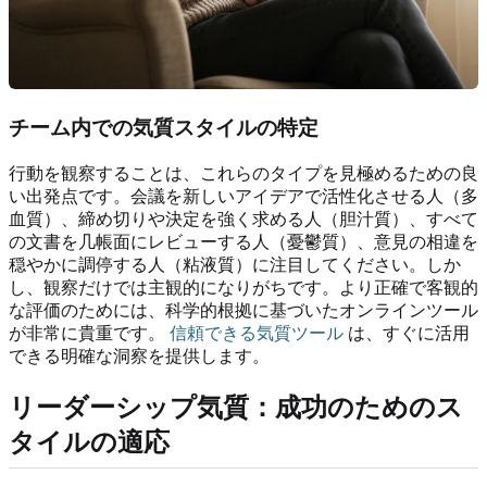
チーム内での気質スタイルの特定
行動を観察することは、これらのタイプを見極めるための良
い出発点です。会議を新しいアイデアで活性化させる人（多
血質）、締め切りや決定を強く求める人（胆汁質）、すべて
の文書を几帳面にレビューする人（憂鬱質）、意見の相違を
穏やかに調停する人（粘液質）に注目してください。しか
し、観察だけでは主観的になりがちです。より正確で客観的
な評価のためには、科学的根拠に基づいたオンラインツール
が非常に貴重です。
信頼できる気質ツール
は、すぐに活用
できる明確な洞察を提供します。
リーダーシップ気質：成功のためのス
タイルの適応