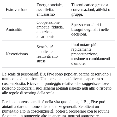
Energia sociale,
Ti senti carico grazie a
Estroversione
assertività,
conversazioni, attività o
entusiasmo
gruppi.
Cooperazione,
Spesso consideri i
empatia, fiducia,
Amicalità
bisogni degli altri nelle
attenzione
decisioni.
all'armonia
Puoi notare più
Sensibilità
rapidamente
emotiva e
Nevroticismo
preoccupazione,
reattività allo
tensione o cambiamenti
stress
d'umore.
Le scale di personalità Big Five sono popolari perché descrivono i
tratti come dimensioni. Una persona non "diventa" apertura o
coscienziosità. Riceve un punteggio relativo che suggerisce dove
possono collocarsi i suoi schemi abituali rispetto agli altri o rispetto
alle regole di scoring della scala.
Per la comprensione di sé nella vita quotidiana, il Big Five può
aiutarti a dare un nome alle tendenze generali. Se ottieni un
punteggio alto in coscienziosità, potresti prosperare con le routine.
Se ottieni un punteggio alto in apertura, potresti apprezzare