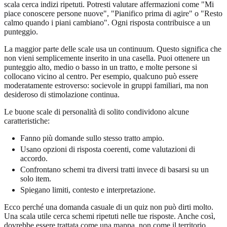
scala cerca indizi ripetuti. Potresti valutare affermazioni come "Mi
piace conoscere persone nuove", "Pianifico prima di agire" o "Resto
calmo quando i piani cambiano". Ogni risposta contribuisce a un
punteggio.
La maggior parte delle scale usa un continuum. Questo significa che
non vieni semplicemente inserito in una casella. Puoi ottenere un
punteggio alto, medio o basso in un tratto, e molte persone si
collocano vicino al centro. Per esempio, qualcuno può essere
moderatamente estroverso: socievole in gruppi familiari, ma non
desideroso di stimolazione continua.
Le buone scale di personalità di solito condividono alcune
caratteristiche:
Fanno più domande sullo stesso tratto ampio.
Usano opzioni di risposta coerenti, come valutazioni di
accordo.
Confrontano schemi tra diversi tratti invece di basarsi su un
solo item.
Spiegano limiti, contesto e interpretazione.
Ecco perché una domanda casuale di un quiz non può dirti molto.
Una scala utile cerca schemi ripetuti nelle tue risposte. Anche così,
dovrebbe essere trattata come una mappa, non come il territorio.