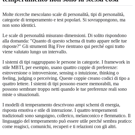
Molte ricerche mescolano scale di personalità, tipi di personalità,
categorie di temperamento e test popolari. Si sovrappongono, ma
non sono identici.
Le scale di personalità misurano dimensioni. Di solito rispondono
alla domanda: "Quanto di questo schema di tratto appare nelle tue
risposte?" Gli strumenti Big Five rientrano qui perché ogni tratto
viene valutato lungo un intervallo.
I sistemi di tipi raggruppano le persone in categorie. I framework in
stile MBTI, per esempio, usano quattro coppie di preferenze:
estroversione o introversione, sensing o intuizione, thinking o
feeling, judging o perceiving. Queste coppie creano codici di tipo a
quattro lettere. I sistemi di tipi possono essere memorabili, ma
possono sembrare troppo netti quando le tue preferenze reali sono
miste o situazionali.
I modelli di temperamento descrivono ampi schemi di energia,
risposta emotiva e stile di interazione. I quattro temperamenti
tradizionali sono sanguigno, collerico, melanconico e flemmatico. Il
linguaggio del temperamento può essere utile perché sembra pratico:
come reagisci, comunichi, recuperi e ti relazioni con gli altri.