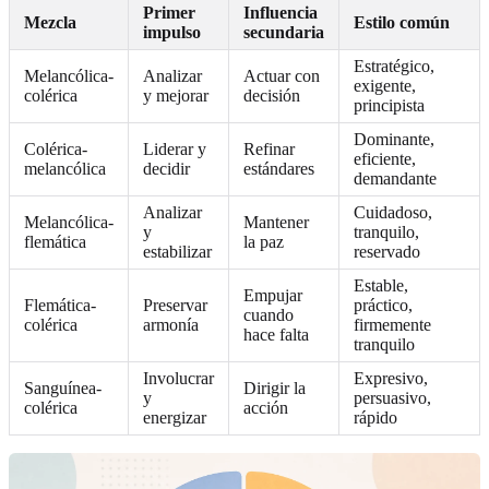
Primer
Influencia
Mezcla
Estilo común
impulso
secundaria
Estratégico,
Melancólica-
Analizar
Actuar con
exigente,
colérica
y mejorar
decisión
principista
Dominante,
Colérica-
Liderar y
Refinar
eficiente,
melancólica
decidir
estándares
demandante
Analizar
Cuidadoso,
Melancólica-
Mantener
y
tranquilo,
flemática
la paz
estabilizar
reservado
Estable,
Empujar
Flemática-
Preservar
práctico,
cuando
colérica
armonía
firmemente
hace falta
tranquilo
Involucrar
Expresivo,
Sanguínea-
Dirigir la
y
persuasivo,
colérica
acción
energizar
rápido