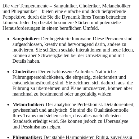
Die vier Temperamente – Sanguiniker, Choleriker, Melancholiker
und Phlegmatiker – bieten eine einfache und doch tiefgreifende
Perspektive, durch die Sie die Dynamik Ihres Teams betrachten
können. Jeder Typ besitzt besondere Stärken und potenzielle
Herausforderungen in einem beruflichen Umfeld.
Sanguiniker:
Der begeisterte Innovator. Diese Personen sind
aufgeschlossen, kreativ und hervorragend darin, andere zu
motivieren. Sie schätzen soziale Interaktionen und neue Ideen,
können aber Schwierigkeiten bei der Umsetzung und mit
Details haben.
Choleriker:
Der entschlossene Antreiber. Natürliche
Führungspersönlichkeiten, die ehrgeizig, zielorientiert und
entscheidungsfreudig sind. Sie zeichnen sich dadurch aus, die
Führung zu übernehmen und Pläne umzusetzen, können aber
manchmal zu bestimmend oder ungeduldig wirken.
Melancholiker:
Der analytische Perfektionist. Detailorientiert,
gewissenhaft und analytisch. Sie sind die Qualitätskontrolle
Ihres Teams und stellen sicher, dass alles nach höchsten
Standards erledigt wird. Sie können jedoch zu Überanalyse
und Pessimismus neigen.
Phlegmatiker:
Der stabile Harmonisierer. Ruhig, zuverlässig