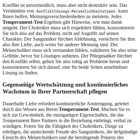
Konflikt ist unvermeidlich, muss aber nicht destruktiv sein. Das
Verständnis von
kann
Konfliktlösungs-Persönlichkeitstypen
Ihnen helfen, Meinungsverschiedenheiten zu meistern. Jedes
Temperament-Test
-Ergebnis gibt Hinweise, wie man damit
umgeht. Der Choleriker muss sich respektiert fühlen, konzentrieren
Sie sich also auf das Problem, nicht auf Angriffe auf seinen
Charakter. Der Sanguiniker fürchtet Ablehnung, versichern Sie ihm
also Ihre Liebe, auch wenn Sie anderer Meinung sind. Der
Melancholiker muss sich verstanden fühlen, validieren Sie also seine
Gefühle, bevor Sie Lösungen anbieten. Der Phlegmatiker fürchtet
den Konflikt selbst, gehen Sie also ruhig an Probleme heran und
konzentrieren Sie sich darauf, eine für beide Seiten annehmbare
Lösung zu finden.
Gegenseitige Wertschätzung und kontinuierliches
Wachstum in Ihrer Partnerschaft pflegen
Dauerhafte Liebe erfordert kontinuierliche Anstrengung, geleitet
durch das Wissen aus Ihrem
Temperament-Test
. Machen Sie es
sich zur Gewohnheit, die einzigartigen Eigenschaften, die das
Temperament Ihres Partners in die Beziehung einbringt, verbal zu
würdigen. Feiern Sie die Fähigkeit des Cholerikers, Dinge zu
erledigen, die ansteckende Freude des Sanguinikers, die tiefgründige
Einsicht des Melancholikers und die beruhigende Präsenz des