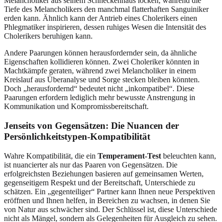
Melancholiker aus seinem Schneckenhaus locken, während die
Tiefe des Melancholikers den manchmal flatterhaften Sanguiniker
erden kann. Ähnlich kann der Antrieb eines Cholerikers einen
Phlegmatiker inspirieren, dessen ruhiges Wesen die Intensität des
Cholerikers beruhigen kann.
Andere Paarungen können herausfordernder sein, da ähnliche
Eigenschaften kollidieren können. Zwei Choleriker könnten in
Machtkämpfe geraten, während zwei Melancholiker in einem
Kreislauf aus Überanalyse und Sorge stecken bleiben könnten.
Doch „herausfordernd“ bedeutet nicht „inkompatibel“. Diese
Paarungen erfordern lediglich mehr bewusste Anstrengung in
Kommunikation und Kompromissbereitschaft.
Jenseits von Gegensätzen: Die Nuancen der
Persönlichkeitstypen-Kompatibilität
Wahre Kompatibilität, die ein
Temperament-Test
beleuchten kann,
ist nuancierter als nur das Paaren von Gegensätzen. Die
erfolgreichsten Beziehungen basieren auf gemeinsamen Werten,
gegenseitigem Respekt und der Bereitschaft, Unterschiede zu
schätzen. Ein „gegenteiliger“ Partner kann Ihnen neue Perspektiven
eröffnen und Ihnen helfen, in Bereichen zu wachsen, in denen Sie
von Natur aus schwächer sind. Der Schlüssel ist, diese Unterschiede
nicht als Mängel, sondern als Gelegenheiten für Ausgleich zu sehen.