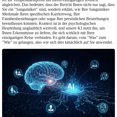
abgleichen. Das bedeutet, dass der Bericht Ihnen nicht nur sagt, dass
Sie ein "Sanguiniker" sind, sondern erklärt, wie Ihre Sanguiniker-
Merkmale Ihren spezifischen Karriereweg, Ihre
Familienbeziehungen oder sogar Ihre persönlichen Bestrebungen
beeinflussen könnten. Kontext ist in der psychologischen
Beurteilung unglaublich wertvoll, und unsere KI nutzt ihn, um
Ihnen Erkenntnisse zu liefern, die sich wirklich mit Ihrer
einzigartigen Reise verbinden. Es geht darum, vom "Was" zum
"Wie" zu gelangen, also wie sich dies tatsächlich auf Sie anwendet.