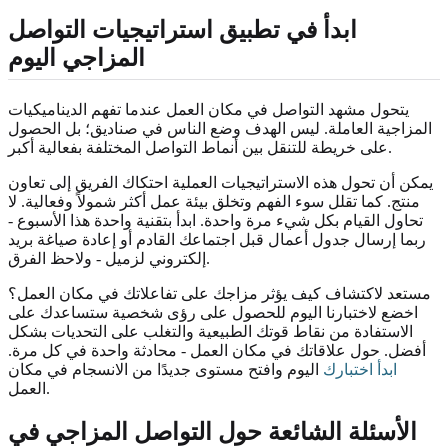
ابدأ في تطبيق استراتيجيات التواصل
المزاجي اليوم
يتحول مشهد التواصل في مكان العمل عندما تفهم الديناميكيات
المزاجية العاملة. ليس الهدف وضع الناس في صناديق؛ بل الحصول
على خريطة للتنقل بين أنماط التواصل المختلفة بفعالية أكبر.
يمكن أن تحول هذه الاستراتيجيات العملية احتكاك الفريق إلى تعاون
منتج. كما تقلل سوء الفهم وتخلق بيئة عمل أكثر شمولاً وفعالية. لا
تحاول القيام بكل شيء مرة واحدة. ابدأ بتقنية واحدة هذا الأسبوع -
ربما إرسال جدول أعمال قبل اجتماعك القادم أو إعادة صياغة بريد
إلكتروني لزميل - ولاحظ الفرق.
مستعد لاكتشاف كيف يؤثر مزاجك على تفاعلاتك في مكان العمل؟
اخضع لاختبارنا اليوم للحصول على رؤى شخصية ستساعدك على
الاستفادة من نقاط قوتك الطبيعية والتغلب على التحديات بشكل
أفضل. حول علاقاتك في مكان العمل - محادثة واحدة في كل مرة.
ابدأ اختبارك
اليوم وافتح مستوى جديدًا من الانسجام في مكان
العمل.
الأسئلة الشائعة حول التواصل المزاجي في