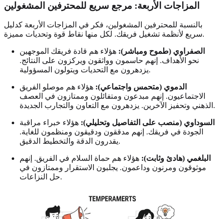
المزاجات الأربعة: مرجع سريع للمحترفين المشغولين
بالنسبة للمحترفين المشغولين، فكر في المزاجات الأربعة كدليل
سريع لأنظمة تشغيل فريقك. لكل منها نقاط قوة وتحديات مميزة.
الصفراوي (طموح ومباشر):
هؤلاء هم قادة فريقك الموجهين
نحو الأهداف. إنهم حاسمون وواثقون ويركزون على النتائج.
يزدهرون مع التحديات ويتولون المسؤولية.
الدموي (متحمس واجتماعي):
هؤلاء هم موصلو الفريق
الاجتماعيون. إنهم مبدعون ومتفائلون وممتازون في العصف
الذهني وتحفيز الآخرين. يزدهرون مع التعاون والتجارب الجديدة.
السوداوي (منصب على التفاصيل وتحليلي):
هؤلاء خبراء مراقبة
الجودة في فريقك. إنهم مدققون ودقيقون ومنظمون للغاية.
يقدرون الدقة والتخطيط الدقيق.
البلغمي (هادئ وثابت):
هؤلاء هم حماة السلام في الفريق. إنهم
موثوقون ومرنون وداعمون. يجلبون الاستقرار وممتازون في
حل النزاعات.