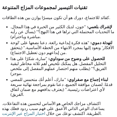
تقنيات التيسير لمجموعات المزاج المتنوعة
كقائد للاجتماع، دورك هو أن تكون ميسرًا يوازن بين هذه الطاقات.
لإشراك بلغمي:
"جون، لديك الكثير من الخبرة في هذا المجال.
ما التحديات المحتملة التي تراها في هذا النهج؟" (يسأل عن رأيه
مباشرة وباحترام).
لتهدئة دموي:
"هذه فكرة إبداعية رائعة. دعنا نضعها على 'لوحة
الأفكار' ونعود إليها بمجرد الانتهاء من الخطة الأساسية." (يتحقق
من إبداعهم دون تعطيل الاجتماع).
للحصول على وضوح من سوداوي:
"سارة، شكرًا على هذا
التحليل المفصل. هل يمكنك تلخيص أهم ثلاثة مخاطر لبقية
الفريق؟" (يطلب منهم اختصار عملهم المفصل إلى ملخص
موجز).
لبناء إجماع مع صفراوي:
"مارك، أعلم أنك متحمس للمضي
قدمًا. لضمان موافقة الجميع، دعنا نقوم بمراجعة نهائية سريعة
لأي اعتراضات رئيسية." (يعترف بدافعهم مع ضمان اتفاق
الفريق).
اكتشاف مزاجك الخاص هو الأساس لتحسين هذه التفاعلات.
يساعدك الوعي الذاتي الأعمق على فهم سبب ردود فعلك بهذه
.
الطريقة. اكتشف نوعك من خلال
اختبار المزاج عبر الإنترنت