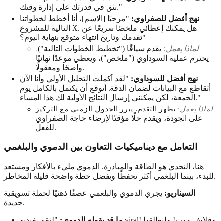
نثق في قدرتك على إدارة وقتك."
نهج أفضل للصفراوي:
"مرحبًا [الاسم]، أنا أخطط لخطواتنا
التالية للمشروع X. هل يمكنك إعطائي ملخصًا سريعًا عن
تقدمك وتاريخ انتهاء متوقع بنهاية اليوم؟"
لماذا يعمل:
يقدم سياقًا ("تخطيط الخطوات التالية")،
يحترم عملية السوداوي ("ملخص")، ويعطي موعدًا نهائيًا
واضحًا ومعقولًا.
نهج أفضل للسوداوي:
"لقد أكملت التحليل الأولي وأنا الآن
أتقاطع مع البيانات لضمان الدقة. أتوقع أن يكتمل بالكامل يوم
الجمعة، لكن يمكنني إرسال النتائج الأولية لك هذا المساء."
لماذا يعمل:
يظهر التقدم، يبرر الجدول الزمني مع التركيز
على الجودة، ويقدم حلًا مؤقتًا لإرضاء حاجة الصفراوي
للفعل.
التعامل مع ديناميكيات التعاون بين الدموي والبلغمي
هنا، التحدي هو الطاقة والمبادرة. الدموي مليء بالأفكار ومستعد
للبدء، بينما البلغمي أكثر تحفظًا ويفضل خطة واضحة قليلة المخاطر.
السيناريو:
يجري الدموي والبلغمي عصفًا ذهنيًا لحملة تسويقية
جديدة.
ما قد يقوله الدموي:
"لنقم بفيديو viral! وفلاش موب! ولنطلقها