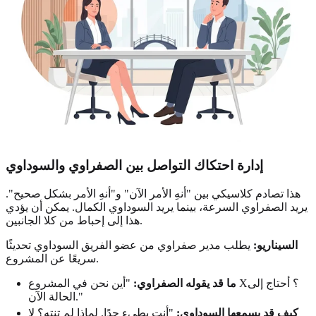
إدارة احتكاك التواصل بين الصفراوي والسوداوي
هذا تصادم كلاسيكي بين "أنهِ الأمر الآن" و"أنهِ الأمر بشكل صحيح".
يريد الصفراوي السرعة، بينما يريد السوداوي الكمال. يمكن أن يؤدي
هذا إلى إحباط من كلا الجانبين.
السيناريو:
يطلب مدير صفراوي من عضو الفريق السوداوي تحديثًا
سريعًا عن المشروع.
ما قد يقوله الصفراوي:
"أين نحن في المشروع X؟ أحتاج إلى
الحالة الآن."
كيف قد يسمعها السوداوي:
"أنت بطيء جدًا. لماذا لم تنته؟ لا