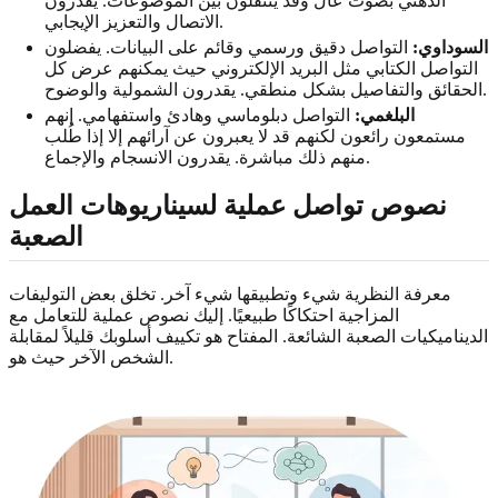
الذهني بصوت عال وقد ينتقلون بين الموضوعات. يقدرون
الاتصال والتعزيز الإيجابي.
السوداوي:
التواصل دقيق ورسمي وقائم على البيانات. يفضلون
التواصل الكتابي مثل البريد الإلكتروني حيث يمكنهم عرض كل
الحقائق والتفاصيل بشكل منطقي. يقدرون الشمولية والوضوح.
البلغمي:
التواصل دبلوماسي وهادئ واستفهامي. إنهم
مستمعون رائعون لكنهم قد لا يعبرون عن آرائهم إلا إذا طُلب
منهم ذلك مباشرة. يقدرون الانسجام والإجماع.
نصوص تواصل عملية لسيناريوهات العمل
الصعبة
معرفة النظرية شيء وتطبيقها شيء آخر. تخلق بعض التوليفات
المزاجية احتكاكًا طبيعيًا. إليك نصوص عملية للتعامل مع
الديناميكيات الصعبة الشائعة. المفتاح هو تكييف أسلوبك قليلاً لمقابلة
الشخص الآخر حيث هو.