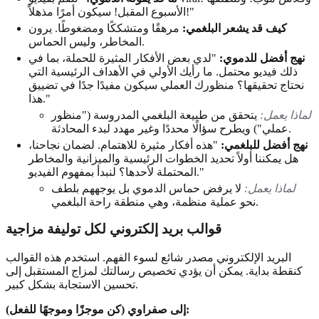
الأسبوع المقبل! سيكون أمرًا مذهلاً!"
كيف قد يشعر البلغمي:
مرهقًا ومتشككًا ومضغوطًا. يرون
المخاطر، وليس الحماس.
نهج أفضل للدموي:
"لدي بعض الأفكار المثيرة للحملة، بما في
ذلك فيديو محتمل. ما رأيك الأولي في الأهداف الرئيسية التي
نحتاج تحقيقها؟ منظورك العملي سيكون مفيدًا جدًا في تضييق
هذا."
لماذا يعمل:
يتحقق من طبيعة البلغمي المدروسة ("منظور
عملي") ويطرح سؤالًا محددًا وغير مهدد لبدء المحادثة.
نهج أفضل للبلغمي:
"هذه أفكار مثيرة للاهتمام. لضمان نجاحنا،
هل يمكننا أولاً تحديد الخطوات الرئيسية والميزانية والمخاطر
المحتملة لأحدها؟ لنبدأ بمفهوم الفيديو."
لماذا يعمل:
لا يرفض حماس الدموي بل يوجههم بلطف
نحو عملية منظمة، وهي منطقة راحة البلغمي.
قوالب بريد إلكتروني لكل توليفة مزاجية
البريد الإلكتروني مصدر شائع لسوء الفهم. استخدم هذه القوالب
كنقطة بداية. يمكن أن يؤدي تخصيص رسالتك لمزاج المستقبل إلى
تحسين الاستجابة بشكل كبير.
إلى صفراوي (كن موجزًا وموجهًا للفعل):