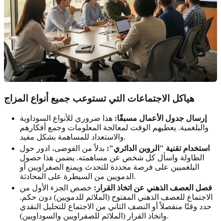
هياكل الاجتماعات التي تستوعب جميع أنواع المزاج
إرسال جدول الأعمال مسبقًا:
هذا ضروري للأنواع السوداوية
والبلغمية. يعطيهم الوقت لمعالجة المعلومات وجمع أفكارهم
والاستعداد للمساهمة بشكل مفيد.
استخدام تقنية "الروبن الدائري":
بدلاً من الفوضى، ادور حول
الطاولة واسأل كل شخص عن مساهمته. يضمن هذا حصول
البلغميين على فرصة محددة للتحدث ويمنع الصفراويين أو
الدمويين من السيطرة على المحادثة.
فصل العصف الذهني عن اتخاذ القرار:
خصص الجزء الأول من
الاجتماع للعصف الذهني المفتوح (الملائم للدمويين) دون حكم.
حدد وقتًا منفصلاً أو النصف الثاني من الاجتماع للتحليل النقدي
واتخاذ القرار (الملائم للصفراويين والسوداويين).