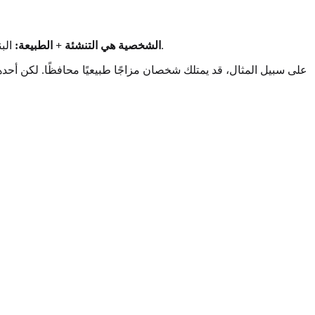
البنية المعقدة التي تبنيها فوق مزاجك. تتشكل من خلال تجاربك، تربيتك، ثقافتك، واختياراتك. إنها "الكيفية" التي تعلمت بها التعبير عن نفسك.
الشخصية هي التنشئة + الطبيعة:
على سبيل المثال، قد يمتلك شخصان مزاجًا طبيعيًا محافظًا. لكن أحدهم