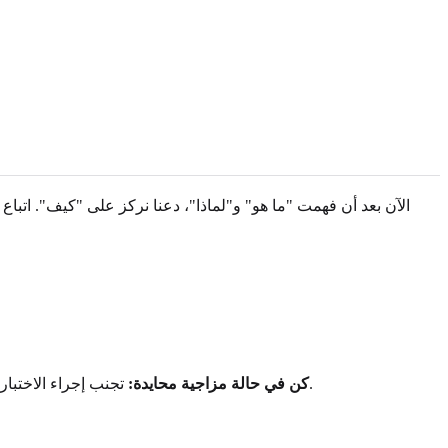
الآن بعد أن فهمت "ما هو" و"لماذا"، دعنا نركز على "كيف". اتب
تجنب إجراء الاختبار عندما تكون مضطربًا، متحمسًا جدًا، أو منزعجًا. المشاعر القوية والمؤقتة قد تشوه تصورك لسلوكك المعتاد. استهدف حالة هادئة وتأملية.
كن في حالة مزاجية محايدة: