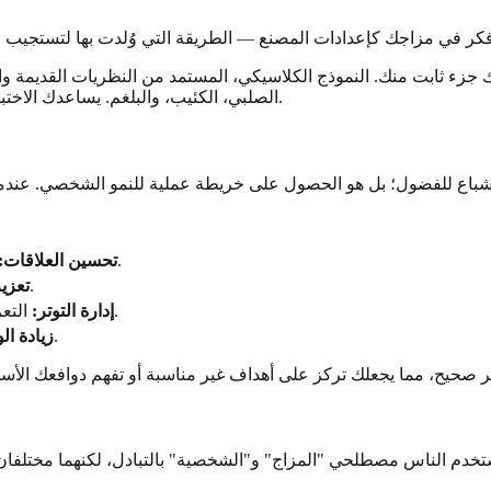
اجك جزء ثابت منك. النموذج الكلاسيكي، المستمد من النظريات القديمة 
الصلبي، الكئيب، والبلغم. يساعدك الاختبار الجيد على رؤية أي من هذه الاتجاهات هو الأكثر سيطرة في طبيعتك.
باع للفضول؛ بل هو الحصول على خريطة عملية للنمو الشخصي. عندما
فهم لماذا تتواصل بسهولة مع بعض الأشخاص وتختلف مع آخرين.
تحسين العلاقات:
تحديد الوظائف وبيئات العمل التي ستتألق فيها.
تعزي
التعرف على محفزاتك الفريدة وتطوير استراتيجيات تأقلم مناسبة لك.
إدارة التوتر:
احتضان نقاط قوتك بثقة ورؤية تحدياتك كفرص للنمو.
زيادة ال