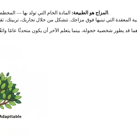
المادة الخام التي تولد بها — المخطط البيولوجي لسلوكك وعواطفك. إنه "السبب" وراء ردودك الأولية.
المزاج هو الطبيعة:
ا قد يطور شخصية خجولة، بينما يتعلم الآخر أن يكون متحدثًا عامًا واث