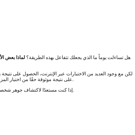
هل تساءلت يوماً ما الذي يجعلك تتفاعل بهذه الطريقة؟
لماذا بعض الأ
لكن مع وجود العديد من الاختبارات عبر الإنترنت، الحصول على نتيجة ي
على نتيجة موثوقة حقًا من اختبار المزاج عبر الإنترنت. سنستعرض الأساسيات، ونقدم لك عملية خطوة بخطوة، بالإضافة إلى نصائح احترافية لضمان أن تعكس نتائجك ذاتك الحقيقية.
باختبار مجاني وشامل صُمم ليعطيك نتائج واضحة وقابلة للتنفيذ.
إذا كنت مستعدًا لاكتشاف جوهر شخصيت