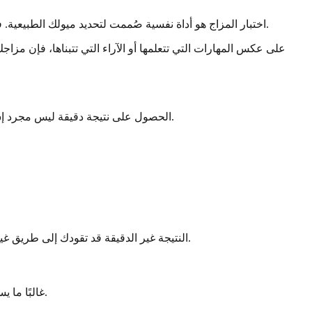
اختبار المزاج هو أداة نفسية صُممت لتحديد ميولك الطبيعية. فكر في مزاجك كإعدادات المصنع — الطريقة التي وُلدت بها لتستجيب للعالم. يؤثر ذلك على مستويات طاقتك، شدة عواطفك، ومزاجك العام.
على عكس المهارات التي تتعلمها أو الآراء التي تتبناها، فإن مز
طبيعتك بدلاً من ضدها.
الحصول على نتيجة دقيقة ليس مجرد إش
النتيجة غير الدقيقة قد تقودك إلى طريق غير صحيح، مما يجعلك تركز على أهداف غير مناسبة أو تفهم دوافعك الأساسية بشكل خاطئ. الدقة هي الجسر بين اختبار ممتع وأداة تغير الحياة.
غالبًا ما يستخدم الناس مصطلحي "المزاج" و"الشخصية" بالتبادل، لكنهما مختلفان. فهم هذا التمييز أمر حاسم للحصول على أقصى استفادة من الاختبار.