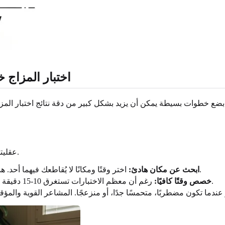
اختبار المزاج 
اع بضع خطوات بسيطة يمكن أن يزيد بشكل كبير من دقة نتائج اختبار ال
عقليتك وبيئتك تشكل إجاباتك. للحصول على نتائج أصيلة، خذ لحظة للتحضير.
اختر وقتًا ومكانًا لا يُقاطعك فيهما أحد. هذا يتيح لك التركيز دون تشتيت من العائلة أو الزملاء أو الإشعارات.
ابحث عن مكان هادئ:
رغم أن معظم الاختبارات تستغرق 10-15 دقيقة فقط، لا تتعجل. الشعور بالعجلة قد يدفعك لتقديم إجابات سطحية.
خصص وقتًا كافيًا: