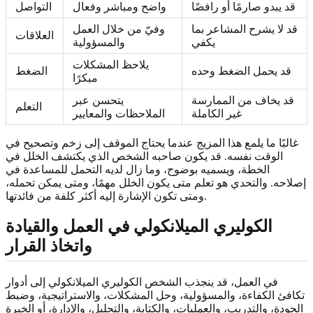
قد يبدو صارمًا أو رافضًا
واضح ومباشر وفعال
التواصل
قد لا يشرح المشاعر بما
وفيّ من خلال العمل
العلاقات
يكفي
والمسؤولية
يلاحظ المشكلات
قد يحمل الضغط وحده
الضغط
مبكرًا
قد يخاف من الممارسة
يتحسن عبر
التعلم
غير الكاملة
الملاحظات والمعايير
غالبًا ما يلمع هذا المزيج عندما يحتاج الموقف إلى زخم وتصحيح في
الوقت نفسه. قد يكون صاحبه الشخص الذي يكتشف الخلل في
الخطة، ويسميه بوضوح، وما زال لديه التحمل للمساعدة في
إصلاحه. والتحدي هو تعلم متى يكون الخلل مهمًا، ومتى يمكن تحمله،
ومتى تكون الإشارة إليه أكثر كلفة من فائدتها.
الكوليري الميلانكولي في العمل والقيادة
واتخاذ القرار
في العمل، قد ينجذب الشخص الكوليري الميلانكولي إلى أدوار
تكافئ الكفاءة، والمسؤولية، وحل المشكلات، والاستراتيجية، وضبط
الجودة، والتدريب، والعمليات، والكتابة، والتحليل، والإدارة، أو الخبرة