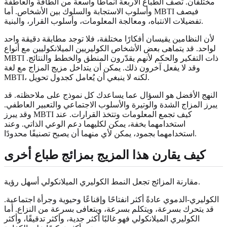
مختلفان. تصف الطباع الأربعة أنماطًا واسعة من الطاقة والعاطفة
وأسلوب الاستجابة والسلوك بين الأشخاص. أما MBTI فيصف
تفضيلات الانتباه، ومعالجة المعلومات، وأسلوب القرار، والبنية.
لأن النظامين يقيسان أفكارًا مختلفة، فلا توجد مطابقة دقيقة واحد
لواحد. قد يتماهى بعض الأشخاص الكوليريين الميلانكوليين مع أنواع
MBTI ذات التفكير والحكم لأنهم يقدّرون المنطق والخطط والنتائج.
وقد لا يفعل آخرون ذلك. يمكن أن يتداخل مزيج المزاج مع لغة
MBTI، لكنه لا ينبغي أن يُعامل كجدول تحويل.
النهج الأفضل هو السؤال عما يساعدك كل نموذج على ملاحظته. قد
يبرز المزاج الشدة والوتيرة والأسلوب الاجتماعي والتعبير العاطفي.
وقد يبرز MBTI كيف تجمع المعلومات وتتخذ القرارات. عند
استخدامهما بخفة، يمكن لكليهما دعم الوعي الذاتي. وعند
استخدامهما بجمود، يمكن لأي منهما أن يصبح تصنيفًا محدودًا.
كيف يقارن هذا المزيج بمزائج طباع أخرى
مقارنة المزائج تجعل النمط الكوليري الميلانكولي أسهل رؤية.
الكوليري-الدموي عادةً أكثر انفتاحًا وإقناعًا وحيوية وجرأة اجتماعية.
قد يتحرك بسرعة، ويتكلم بسرعة، ويتعافى بسرعة من النزاع. أما
الكوليري الميلانكولي فهو غالبًا أكثر جدية، وأكثر تدقيقًا، وأكثر