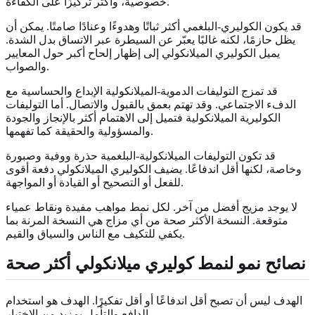
خصوصية، وأكثر تركيزًا على الكفاءة.
قد يكون الكوليري-البلغمي أكثر ثباتًا وهدوءًا وعنادًا صامتًا. يمكن أن
يظل حازمًا، لكنه غالبًا يعبّر عن السيطرة عبر الاتساق بدل الشدة.
يميل الكوليري الميلانكولي إلى إظهار إلحاح أكبر حول المعايير
والصواب.
قد تمزج التوليفات الدموية-الميلانكولية الإبداع والحساسية مع
الدفء الاجتماعي. وقد تهتم بعمق بالقبول والاتصال. أما التوليفات
الكوليرية الميلانكولية فتميل إلى الاهتمام أكثر بالإنجاز والجودة
والمسؤولية والحقيقة كما تفهمها.
قد تكون التوليفات الميلانكولية-البلغمية حذرة ووفية وصبورة
وخاصة، لكنها أقل اندفاعًا. يضيف الكوليري الميلانكولي دفعة أقوى
للفعل أو التصحيح أو القيادة أو المواجهة.
لا يوجد مزيج أفضل من آخر. لكل نمط مواهب مفيدة ونقاط عمياء
متوقعة. النسخة الأكثر صحة من أي مزاج هي النسخة المرنة بما
يكفي للتكيف مع الناس والسياق والقيم.
نصائح نمو لنمط كوليري ميلانكولي أكثر صحة
الهدف ليس أن تصبح أقل اندفاعًا أو أقل تفكيرًا. الهدف هو استخدام
الدافع والتأمل بمزيد من الاختيار.