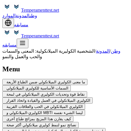
Temperamenttest.net
وطن
المدونة
الموارد
مسابقه
Temperamenttest.net
مسابقه
وطن
/
المدونة
/
الشخصية الكوليرية الميلانكولية: المعنى والسمات
والحب والعمل والنمو
Menu
ما معنى الكوليري الميلانكولي ضمن الطباع الأربعة
السمات الأساسية للكوليري الميلانكولي
نقاط قوة وتحديات الكوليري الميلانكولي في لمحة
الكوليري الميلانكولي في العمل والقيادة واتخاذ القرار
الكوليري الميلانكولي في الحب والعلاقات القريبة
الكوليري-الميلانكولي و MBTI ليسا الشيء نفسه
كيف يقارن هذا المزيج بمزائج طباع أخرى
نصائح نمو لنمط كوليري ميلانكولي أكثر صحة