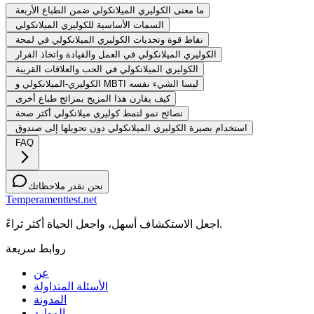
ما معنى الكوليري الميلانكولي ضمن الطباع الأربعة
السمات الأساسية للكوليري الميلانكولي
نقاط قوة وتحديات الكوليري الميلانكولي في لمحة
الكوليري الميلانكولي في العمل والقيادة واتخاذ القرار
الكوليري الميلانكولي في الحب والعلاقات القريبة
الكوليري-الميلانكولي و MBTI ليسا الشيء نفسه
كيف يقارن هذا المزيج بمزائج طباع أخرى
نصائح نمو لنمط كوليري ميلانكولي أكثر صحة
استخدام بصيرة الكوليري الميلانكولي دون تحويلها إلى صندوق
FAQ
نحن نقدر ملاحظاتك
Temperamenttest.net
اجعل الاستكشاف أسهل، واجعل الحياة أكثر ثراءً.
روابط سريعة
عن
الأسئلة المتداولة
المدونة
الموارد