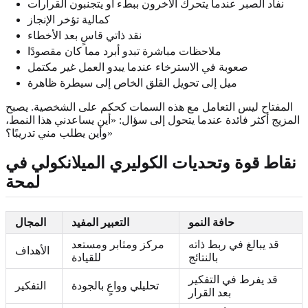
نفاد الصبر عندما يتحرك الآخرون ببطء أو يتجنبون القرارات
كمالية تؤخر الإنجاز
نقد ذاتي قاسٍ بعد الأخطاء
ملاحظات مباشرة تبدو أبرد مما كان مقصودًا
صعوبة في الاسترخاء عندما يبدو العمل غير مكتمل
ميل إلى تحويل القلق الخاص إلى سيطرة ظاهرة
المفتاح ليس التعامل مع هذه السمات كحكم على الشخصية. يصبح
المزيج أكثر فائدة عندما يتحول إلى سؤال: «أين يساعدني هذا النمط،
وأين يطلب مني تدريبًا؟»
نقاط قوة وتحديات الكوليري الميلانكولي في
لمحة
حافة النمو
التعبير المفيد
المجال
قد يبالغ في ربط ذاته
مركز ومثابر ومستعد
الأهداف
بالنتائج
للقيادة
قد يفرط في التفكير
تحليلي وواعٍ بالجودة
التفكير
بعد القرار