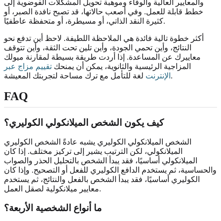
والمعايير العالية والوفاء وموهبة تحويل المشكلات الفوضوية إلى
خطط قابلة للعمل. وفي أصعب حالاتها، قد تصبح نافدة الصبر، أو
كثيرة النقد الذاتي، أو مسيطرة، أو متحفظة عاطفيًا.
أكثر خطوة تالية فائدة هي الملاحظة اللطيفة. لاحظ أين تدفع نحو
النتائج، وأين تحمي الجودة، وأين تلين تحت الثقة، وأين تتوقف
معاييرك عن المساعدة. إذا أردت طريقة بسيطة لمقارنة ميولك
المزاجية الرئيسية والثانوية، يمكن أن يمنحك
تقييم مزاج عبر
لغة للتأمل مع ترك مساحة لتجربتك المعيشة.
الإنترنت
FAQ
كيف يكون الشخص الميلانكولي الكوليري؟
الشخص الميلانكولي الكوليري يشبه عادةً الشخص الكوليري
الميلانكولي، لكن الترتيب يشير إلى تركيز مختلف. إذا كان
الميلانكولي أساسيًا، فقد يبدأ الشخص بالتحليل الحذر والصواب
والحساسية، ثم يستخدم الدافع الكوليري للفعل أو التصحيح. وإذا كان
الكوليري أساسيًا، فقد يبدأ الشخص بالفعل والنتائج، ثم يستخدم
معايير ميلانكولية لصقل العمل.
ما أنواع الشخصية الأربعة؟