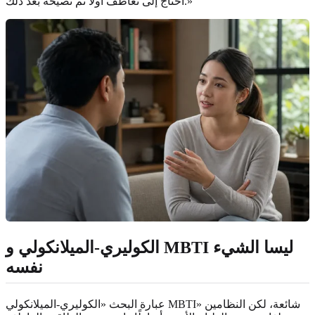
أحتاج إلى تعاطف أولًا ثم نصيحة بعد ذلك.»
الكوليري-الميلانكولي و MBTI ليسا الشيء
نفسه
عبارة البحث «الكوليري-الميلانكولي MBTI» شائعة، لكن النظامين