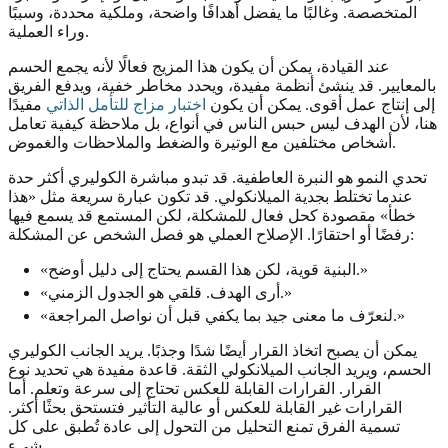
المتخصصة. وغالبًا ما يفضل أهدافًا واضحة، وملكية محددة، وسببًا
وراء العملية.
عند القيادة، يمكن أن يكون هذا المزيج فعالًا لأنه يجمع الحسم
بالمعايير. قد ينشئ أنظمة مفيدة، ويحدد مخاطر خفية، ويدفع الفريق
إلى إنتاج عمل أقوى. يمكن أن يكون
اختبار مزاج للتأمل الذاتي
مفيدًا
هنا، لأن الهدف ليس حبس الناس في أنواع، بل ملاحظة كيفية تعامل
أشخاص مختلفين مع الوتيرة والضغط والملاحظات والغموض.
تحدي النمو هو النبرة العاطفية. قد تبدو مباشرة الكوليري أكثر حدة
عندما تختلط بجدية الميلانكولي. قد تكون عبارة سريعة مثل «هذا
خطأ» مقصودة كحل فعال للمشكلة، لكن المستمع قد يسمع فيها
رفضًا أو احتقارًا. الإصلاح العملي هو فصل الشخص عن المشكلة:
«البنية قوية، لكن هذا القسم يحتاج إلى دليل أوضح.»
«أرى الهدف. قلقي هو الجدول الزمني.»
«لنعرّف ما معنى جيد بما يكفي قبل أن نواصل المراجعة.»
يمكن أن يصبح اتخاذ القرار أيضًا شدًا وجذبًا. يريد الجانب الكوليري
الحسم، ويريد الجانب الميلانكولي الثقة. قاعدة مفيدة هي تحديد نوع
القرار. القرارات القابلة للعكس تحتاج إلى سرعة وتعلم. أما
القرارات غير القابلة للعكس أو عالية التأثير فتستحق بحثًا أكثر.
تسمية الفرق تمنع التحليل من التحول إلى عادة تُطبق على كل
شيء.