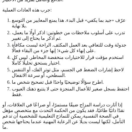
جرب هذه العادات العملية:
عرّف «جيد بما يكفي» قبل البدء. هذا يمنع المعايير من التوسع
بلا نهاية.
تدرب على أسلوب ملاحظات من خطوتين: اذكر أولًا ما يعمل،
ثم اذكر ما يحتاج إلى تغيير.
جدولة وقت للتعافي بعد العمل المكثف. الراحة ليست مكافأة
على إنهاء كل شيء؛ إنها جزء من البقاء فعالًا.
استخدم مؤقت قرار للاختيارات منخفضة المخاطر. ليس كل
اختيار يستحق تحليلًا كاملًا.
لاحظ إشارات الضغط في الجسم، مثل توتر الفك، أو التنفس
السطحي، أو سرعة الانفعال.
اطرح سؤالًا توضيحيًا واحدًا قبل تصحيح شخص ما.
احتفظ بسجل صغير للأعمال المنجزة حتى لا يتتبع ذهنك العيوب
فقط.
إذا أثارت دراسة المزاج ضيقًا مستمرًا، أو صراعًا في العلاقات، أو
نقدًا ذاتيًا طاغيًا، فقد يكون من الحكمة التحدث مع متخصص مؤهل
في الصحة النفسية. يمكن للنماذج التعليمية للشخصية أن تدعم
التأمل، لكنها ليست بديلًا عن الرعاية المهنية عندما يحتاجها شخص
ما.