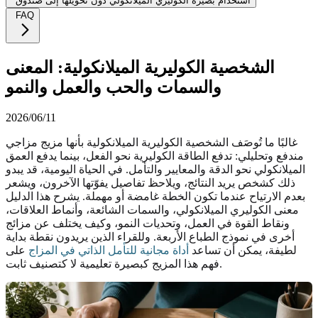
استخدام بصيرة الكوليري الميلانكولي دون تحويلها إلى صندوق
FAQ
الشخصية الكوليرية الميلانكولية: المعنى
والسمات والحب والعمل والنمو
2026/06/11
غالبًا ما تُوصَف الشخصية الكوليرية الميلانكولية بأنها مزيج مزاجي
مندفع وتحليلي: تدفع الطاقة الكوليرية نحو الفعل، بينما يدفع العمق
الميلانكولي نحو الدقة والمعايير والتأمل. في الحياة اليومية، قد يبدو
ذلك كشخص يريد النتائج، ويلاحظ تفاصيل يفوّتها الآخرون، ويشعر
بعدم الارتياح عندما تكون الخطة غامضة أو مهملة. يشرح هذا الدليل
معنى الكوليري الميلانكولي، والسمات الشائعة، وأنماط العلاقات،
ونقاط القوة في العمل، وتحديات النمو، وكيف يختلف عن مزائج
أخرى في نموذج الطباع الأربعة. وللقراء الذين يريدون نقطة بداية
لطيفة، يمكن أن تساعد
أداة مجانية للتأمل الذاتي في المزاج
على
فهم هذا المزيج كبصيرة تعليمية لا كتصنيف ثابت.