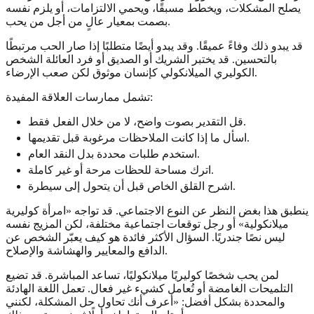
يصلح المشكلات، ويخطط مسبقًا، ويحمي الالتزامات، أو يلزم نفسه
بصمت بمعيار عالٍ من أجل من يحب.
قد يبدو ذلك وفاءً عميقًا. وقد يبدو أيضًا متطلبًا إذا صار الحب مرتبطًا
بالتحسين. قد يختبر الشريك أو الصديق أو فرد العائلة الشخص
الكوليري الميلانكولي كإنسان موثوق لكن صعب الإرضاء.
تشمل ممارسات العلاقة المفيدة:
قل التقدير بصوت واضح، لا من خلال الفعل فقط.
اسأل ما إذا كانت الملاحظات مرغوبة قبل تقديمها.
استخدم طلبات محددة بدل النقد العام.
اترك مساحة للحظات مرحة أو غير كاملة.
اشرح القلق الخاص قبل أن يتحول إلى سيطرة.
ينطبق هذا بغض النظر عن النوع الاجتماعي. قد تواجه «امرأة كوليرية
ميلانكولية» أو رجل توقعات اجتماعية مختلفة، لكن المزيج نفسه
ليس نصًا جندريًا. السؤال الأكثر فائدة هو كيف يعبّر الشخص عن
الدافع والمعايير والهشاشة والإصلاح.
لمن يحب شخصًا كوليريًا ميلانكوليًا، تساعد المباشرة. قد تضيع
التلميحات الغامضة أو تُعامل كشيء غير فعال. تعمل اللغة الهادئة
والمحددة بشكل أفضل: «أعرف أنك تحاول حل المشكلة، لكنني