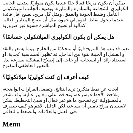
يمكن أن يكون مزيجًا فعالًا جدًا عندما يكون متوازنًا. يضيف الجانب
الكوليري الشجاعة والمبادرة والمثابرة. ويضيف الجانب الميلانكولي
التأمل وضبط الجودة والعمق. ومثل كل مزيج، يصبح أقل فائدة
عندما تتحول نقاط القوة إلى جمود، مثل أن تصبح المعايير العالية
كمالية أو تصبح المباشرة قسوة غير ضرورية.
هل يمكن أن يكون الكوليري الميلانكولي حساسًا؟
نعم. قد يبدو هذا المزيج قويًا أو متحكمًا من الخارج، بينما يشعر بالنقد
أو الفشل أو الخيبة بقوة من الداخل. قد تظهر الحساسية كجدية، أو
استعداد زائد، أو انسحاب، أو حاجة إلى إصلاح المشكلة بسرعة بدل
التعبير العاطفي المفتوح.
كيف أعرف إن كنت كوليريًا ميلانكوليًا؟
ابحث عن نمط متكرر: تريد النتائج، وتفضل القرارات الواضحة،
وتلاحظ الأخطاء بسرعة، وتحافظ على معايير عالية، وقد تشعر
بالمسؤولية عن تصحيح ما هو غير فعال أو سيئ التخطيط. يمكن
لاستبيان مزاج تأملي أن يساعد، لكن الدليل الأهم هو كيف تتصرف
في العمل والعلاقات والضغط والتعافي.
Menu